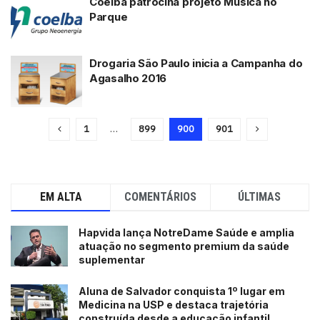
Coelba patrocina projeto Música no
Parque
Drogaria São Paulo inicia a Campanha do
Agasalho 2016
1
…
899
900
901
EM ALTA
COMENTÁRIOS
ÚLTIMAS
Hapvida lança NotreDame Saúde e amplia
atuação no segmento premium da saúde
suplementar
Aluna de Salvador conquista 1º lugar em
Medicina na USP e destaca trajetória
construída desde a educação infantil