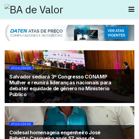
ATUALIDADE
Salvador sediará 3º Congresso CONAMP
Mulher e reunirá lideranças nacionais para
debater equidade de gênero no Ministério
Público
ATUALIDADE
Codesal homenageia engenheiro José
Roberto Casqueiro após 57 anos de