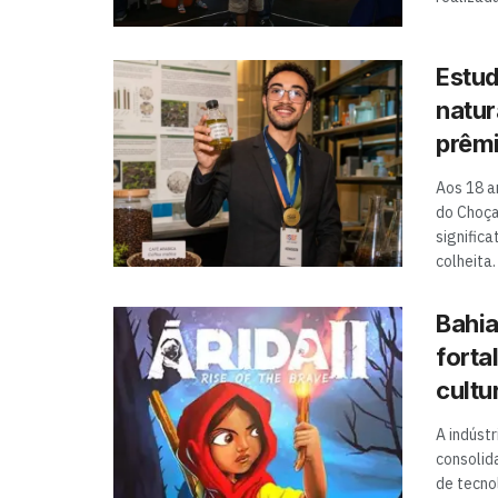
Estud
natur
prêmi
Aos 18 a
do Choça
signific
colheita.
Bahia
forta
cultu
A indúst
consolid
de tecno