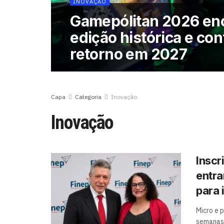
INOVAÇÃO
Gamepólitan 2026 en
edição histórica e co
retorno em 2027
Capa
Categoria
Inovação
Inovação
Inscr
entra
para
Micro e 
semanas 