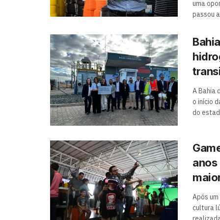
uma opor
passou a 
Bahia
hidro
trans
A Bahia 
o início 
do estad
Gamep
anos 
maior
Após um 
cultura l
realizada