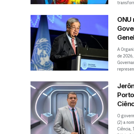
transform
ONU r
Gover
Gene
A Organi
de 2026,
Governanç
represen
Jerôn
Porto
Ciênc
O govern
(2) a no
Ciência,