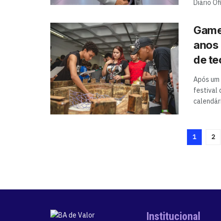
Diário Ofi
Gamep
anos 
de te
Após um 
festival 
calendár
1
2
Institucional