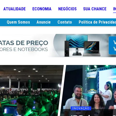
ATUALIDADE
ECONOMIA
NEGÓCIOS
SUA CHANCE
I
e
Quem Somos
Anuncie
Contato
Política de Privacida
INOVAÇÃO