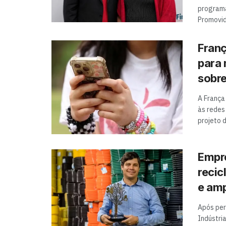
programa
Promovido
Franç
para 
sobre
A França
às redes
projeto 
Empre
recic
e amp
Após per
Indústri