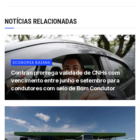
comemora o titular da Secretaria de Turismo do Estado
(Setur-BA), Maurício Bacelar.
NOTÍCIAS RELACIONADAS
“Esses dados animam todo o setor produtivo,
principalmente, o Sistema Comércio, que, através do
Senac, contribuiu na capacitação da força de trabalho
utilizada em atividades turísticas”, declarou o presidente
da Federação do Comércio de Bens, Serviços e Turismo
ECONOMIA BAIANA
da Bahia (Fecomércio-BA), Kelsor Fernandes.
Contran prorroga validade de CNHs com
Para o presidente da União Geral dos Trabalhadores do
vencimento entre junho e setembro para
Estado da Bahia (UGT-BA), Marcelo Carvalho, “o
condutores com selo de Bom Condutor
crescimento na geração de empregos formais no turismo
se dá pelos investimentos públicos e privados no setor.
Não é surpresa que o Governo da Bahia tem feito o
melhor para transformar nossas belas cidades em polos
turísticos favoráveis aos investimentos sustentáveis,
fortalecendo a economia e gerando mais renda para a