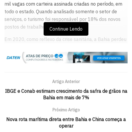
mil vagas com carteira assinada criadas no período, em
todo o estado. Quando analisado somente o setor de
serviços, o turismo foi responsável por 18% dos novos
postos de trabalho.
Continue Lendo
Em 2020, como reflexo da crise sanitária, a Bahia perdeu
19 mil empregos formais no turismo. De janeiro de 2021
a fevereiro de 2025, foram criadas 39 mil vagas com
carteira assinada, no estado, em atividades da indústria
de viagens.
Artigo Anterior
“Essa conquista é resultado do esforço do Governo do
Estado, que tem no turismo uma das prioridades para a
IBGE e Conab estimam crescimento da safra de grãos na
Bahia em mais de 7%
geração de emprego e renda. São investimentos em
promoção dos destinos, na qualificação e capacitação
Próximo Artigo
profissional e empresarial, em infraestrutura e
Nova rota marítima direta entre Bahia e China começa a
diversificação da oferta de experiências. Essas ações
operar
colocaram a Bahia na liderança do turismo nacional”,