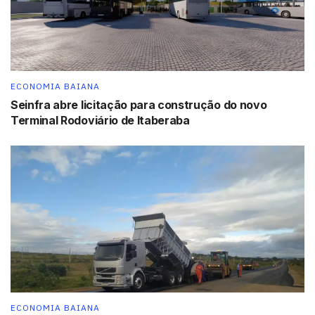
população baiana”.
Recém-contratado como diretor de Emissivo da
Operadora Itaparica Tour, Marcos Almeida associa a nova
oportunidade ao bom momento que vive o turismo da
ECONOMIA BAIANA
Bahia. “O trabalho que o governo vem desenvolvendo só
Seinfra abre licitação para construção do novo
agrega, com os novos mercados que estão sendo abertos
Terminal Rodoviário de Itaberaba
nas 13 zonas turísticas do estado. A cada dia, os destinos
estão mais aparelhados, para que a gente ofereça um
serviço de excelência ao visitante”.
Fonte: Ascom/Setur-BA
Tags:
Bahia
destaque
turismo
ECONOMIA BAIANA