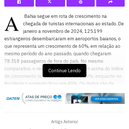
A
Bahia segue em rota de crescimento na
chegada de turistas internacionais ao estado. De
janeiro a novembro de 2024, 125.199
estrangeiros desembarcaram em aeroportos baianos, o
que representa um crescimento de 60%, em relação ao
mesmo período do ano passado, quando chegaram
78.318 passageiros de fora do país. No mesmo
comparativo, o resultado da Bahia é bem acima do índice
Continue Lendo
de crescimento no Brasil, que foi de 12,9%; enquanto no
Nordeste o aumento ficou em 40%. Os dados são da
Polícia Federal e do
Ministério do Turismo
(MTur).
Ainda segundo o levantamento, nos últimos 11 meses
deste ano, a Bahia registrou 41,3% de toda a
movimentação de turistas do exterior que procuraram
Artigo Anterior
destinos nordestinos, recebendo mais de 125 mil