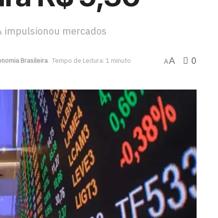
UA impulsionou mercados
0
A
nomia Brasileira
Tempo de Leitura: 1 minuto
A