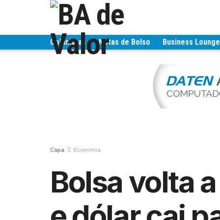
Colunistas
Notas de Bolso
Business Loung
Capa
Economia
Bolsa volta a
e dólar cai p