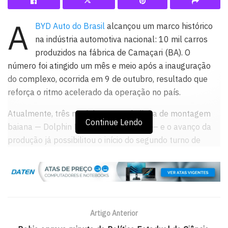
A
BYD Auto do Brasil
alcançou um marco histórico
na indústria automotiva nacional: 10 mil carros
produzidos na fábrica de Camaçari (BA). O
número foi atingido um mês e meio após a inauguração
do complexo, ocorrida em 9 de outubro, resultado que
reforça o ritmo acelerado da operação no país.
Atualmente, três modelos saem da linha de montagem
Continue Lendo
baiana — Dolphin Mini, King e Song Pro — e o avanço da
produção já possibilitou o início do segundo turno de
operação, com 120 novos colaboradores atuando no
período noturno. A medida marca o início da expansão
industrial do projeto e amplia a geração de emprego e
renda na Região Metropolitana de Salvador.
Artigo Anterior
📊 Capacidade de Produção — e planos maiores