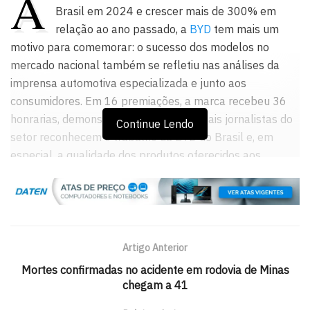
A
Brasil em 2024 e crescer mais de 300% em
relação ao ano passado, a
BYD
tem mais um
motivo para comemorar: o sucesso dos modelos no
mercado nacional também se refletiu nas análises da
imprensa automotiva especializada e junto aos
consumidores. Em 16 premiações, a marca recebeu 36
honrarias, demonstrando que os principais jornalistas do
Continue Lendo
setor reconhecem o trabalho da BYD do Brasil e, em
especial, a qualidade dos produtos oferecidos aos
brasileiros.
Quatro troféus foram concedidos diretamente para a
BYD: Montadora do Ano no Prêmio UOL Carros,
Publicidade do Ano no Carro do Ano da Autoesporte;
Artigo Anterior
Tendência Automotiva no Prêmio Trend Car Terra Guia do
Mortes confirmadas no acidente em rodovia de Minas
Carro, mais a vitória em Mobilidade no Prêmio Líder da
chegam a 41
Energia, do Grupo Mídia. Além disso, Alexandre Baldy,