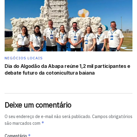
Além de fazer parte do movimento Diversa Beleza – um
compromisso com a beleza livre de estereótipos - e não
realiza testes em animais.
Leia também:
Grupo Boticário investe R$4,14 bi no Brasil
Tags:
Bahia
Boticário
Brasil
NEGÓCIOS LOCAIS
Dia do Algodão da Abapa reúne 1,2 mil participantes e
debate futuro da cotonicultura baiana
Deixe um comentário
O seu endereço de e-mail não será publicado.
Campos obrigatórios
*
são marcados com
*
Comentário