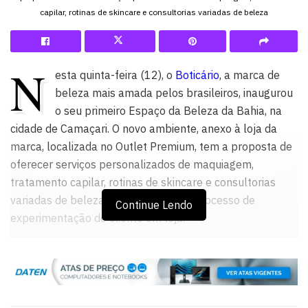
capilar, rotinas de skincare e consultorias variadas de beleza
N
esta quinta-feira (12), o
Boticário
, a marca de
beleza mais amada pelos brasileiros, inaugurou
o seu primeiro Espaço da Beleza da Bahia, na
cidade de Camaçari. O novo ambiente, anexo à loja da
marca, localizada no Outlet Premium, tem a proposta de
oferecer serviços personalizados de maquiagem,
tratamento capilar, rotinas de skincare e consultorias
variadas de beleza, que melhoram o processo de
Continue Lendo
experimentação do cliente em loja.
Para realizar qualquer um dos serviços é preciso um
agendamento prévio, através do site
agendamentoservicos.boticario.com.br. Ao chegar na loja,
o cliente é recebido por um funcionário treinado que