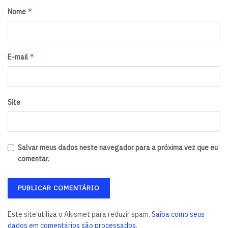
Área mínima por unidade: 150 m²
*
Nome
Nº de funcionários por unidade: 25
Faturamento médio mensal: R$ 95 mil
Lucro médio mensal: R$ 25,5 mil
*
E-mail
Telefone: (11) 3053-3805
Site: http://www.cna.com.br
E-mail: franchising@cna.com.br
Site
Tags:
CNA
franqueados
franquia
Salvar meus dados neste navegador para a próxima vez que eu
comentar.
Este site utiliza o Akismet para reduzir spam.
Saiba como seus
dados em comentários são processados
.