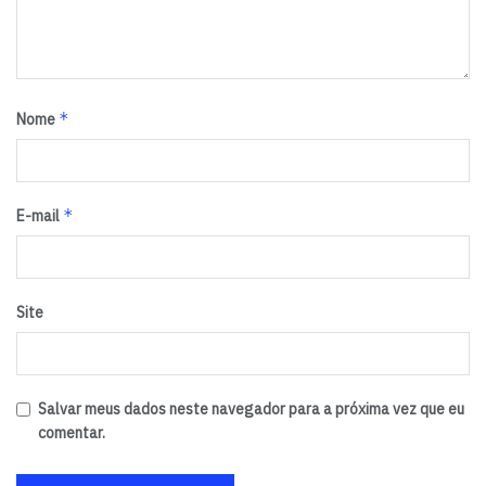
limpeza de aguadas, beneficiando famílias rurais de baixa
renda e promovendo segurança alimentar por meio do
cultivo de hortaliças e frutas, além da criação de
pequenos animais. (GOVBA)
*
Nome
Tags:
agricultura familiar
destaque
*
E-mail
Site
Salvar meus dados neste navegador para a próxima vez que eu
comentar.