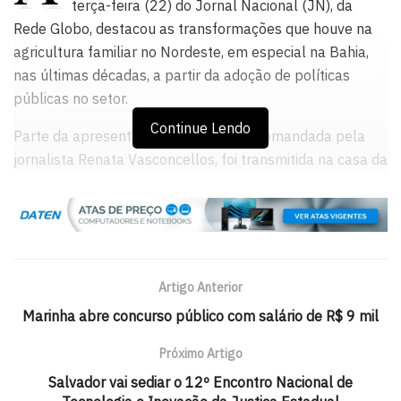
terça-feira (22) do Jornal Nacional (JN), da
Rede Globo, destacou as transformações que houve na
agricultura familiar no Nordeste, em especial na Bahia,
nas últimas décadas, a partir da adoção de políticas
públicas no setor.
Continue Lendo
Parte da apresentação do telejornal, comandada pela
jornalista Renata Vasconcellos, foi transmitida na casa da
família de Maria do Carmo da Silva Alves, mais conhecida
como Dona Duca.
Uma das filhas da matriarca é a agrônoma Helca Lícia
Silva Alves, 51 anos, que participou do telejornal. Ela
Artigo Anterior
comentou o tema terra e água, abordado em reportagem
especial, com a propriedade de quem há 15 anos se
Marinha abre concurso público com salário de R$ 9 mil
dedica a projetos envolvendo comunidades quilombolas,
Próximo Artigo
ribeirinhas e indígenas da Bahia, por meio da Companhia
Salvador vai sediar o 12º Encontro Nacional de
de Ação Regional (CAR), órgão ligado à Secretaria de