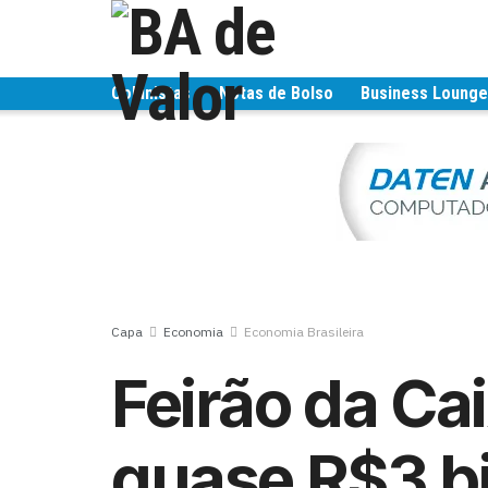
Colunistas
Notas de Bolso
Business Loung
Capa
Economia
Economia Brasileira
Feirão da Ca
quase R$3 b