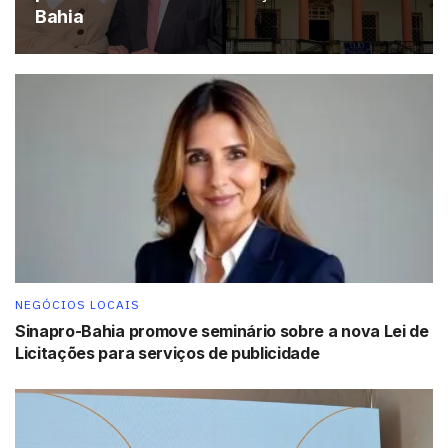
Bahia
Sabrina falou sobre o sucesso da franquia
“O curso técnico vem se destacando. E aqui na Grau
Técnico desenvolvemos várias estratégicas e
características que garantem a sua qualidade. Atuamos
NEGÓCIOS LOCAIS
na relevância dos programas sociais, com estrutura de
Sinapro-Bahia promove seminário sobre a nova Lei de
qualidade, um corpo docente experiente de excelência, e
Licitações para serviços de publicidade
o nosso network com empresas parceiras, como as
indústrias. Isso ajuda muito para atuarmos no nosso
diferencial, que é o de ter uma agência de empregos
exclusiva para nossos alunos”, conta Arraes.