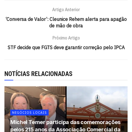
Paulo até virar franquia e conquistar vários estados do
Artigo Anterior
país. Só na Bahia, estão desde 2016 e conta com nove
‘Conversa de Valor’: Cleunice Rehem alerta para apagão
unidades instaladas.
de mão de obra
Próximo Artigo
STF decide que FGTS deve garantir correção pelo IPCA
NOTÍCIAS RELACIONADAS
NEGÓCIOS LOCAIS
Michel Temer participa das comemorações
pelos 215 anos da Associação Comercial da