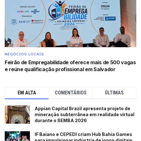
Ela ainda conta que a empresa cresceu tanto que hoje
vai além dos cursos técnicos. “Temos também formação
profissionalizante e formação de nível superior. Nossa
missão é de formar e qualificar profissionais para o
mercado de trabalho por meio dos cursos que são mais
rápidos e práticos para atender às demandas por
NEGÓCIOS LOCAIS
profissionais qualificados na indústria, construção civil,
Feirão de Empregabilidade oferece mais de 500 vagas
e reúne qualificação profissional em Salvador
negócios, infraestrutura, entre várias outras áreas”,
destaca.
Investimento x Retorno
EM ALTA
COMENTÁRIOS
ÚLTIMAS
Durante o evento, a diretora explicou o sucesso da
Appian Capital Brazil apresenta projeto de
franquia e apresentou os números para quem tem
mineração subterrânea em realidade virtual
durante o SEMBA 2026
interesse em investir em um negócio rentável e com
grande impacto social.
IF Baiano e CEPEDI criam Hub Bahia Games
para impulsionar indústria de jogos digitais