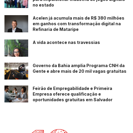
Taxa de Franquia para todos os graus (técnico,
no estado
profissionalizante e superior): R$ 120 mil
Acelen já acumula mais de R$ 380 milhões
Investimento total: A partir de 1,5 milhão
em ganhos com transformação digital na
Refinaria de Mataripe
Faturamento Médio: 350 mil/mês
Royalties: 8%/mês
A vida acontece nas travessias
Margem de Lucro: entre 20% e 30%
Ponto de Equilíbrio: A partir de 6 meses
Governo da Bahia amplia Programa CNH da
Fundo de Propaganda: 4%
Gente e abre mais de 20 mil vagas gratuitas
Retorno de Investimento (payback): a partir de 36
meses
Feirão de Empregabilidade e Primeira
Empresa oferece qualificação e
oportunidades gratuitas em Salvador
“Além de todos os benefícios sociais que a formação
técnica oferece aos jovens, também é um excelente
investimento. A pesquisa práxis confirma que o nível de
satisfação dos franqueados é de 74,6% frente à 56% de