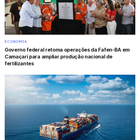
despesa componentes do índice, com a retração de maior
magnitude vindo do grupo Alimentação, que chegou a cair
0,7 ponto percentual (de 0,77% para 0,07%) entre um
período e outro. A FGV destaca o item frutas que, ao
fechar com inflação negativa de 11,75%, acusou queda
ECONOMIA
de 12,78 pontos percentuais.
Governo federal retoma operações da Fafen-BA em
Camaçari para ampliar produção nacional de
Já o Índice Nacional de Custo da Construção (INCC) teve,
fertilizantes
em junho, taxa de variação de 1,93%, acima do resultado
de maio: 0,08%. O índice relativo a Materiais,
Equipamentos e Serviços mostrou variação de 0,23%. No
mês anterior, a taxa havia sido de 0,07%. O índice que
representa o custo da Mão de Obra acusou variação de
3,43%. No mês anterior, este índice variou 0,09%.
Tags:
IGP-DI
INCC
inflação