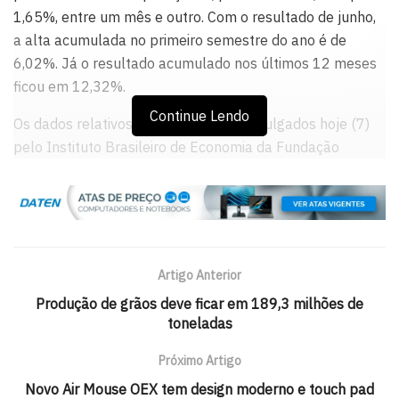
1,65%, entre um mês e outro. Com o resultado de junho,
a alta acumulada no primeiro semestre do ano é de
6,02%. Já o resultado acumulado nos últimos 12 meses
ficou em 12,32%.
Continue Lendo
Os dados relativos ao IGP-DI foram divulgados hoje (7)
pelo Instituto Brasileiro de Economia da Fundação
Getúlio Vargas (Ibre/FGV). Em junho do ano passado, a
alta havia sido de 0,68%. O IGP-DI de junho foi calculado
com base nos preços coletados entre os dias 1º e 30 do
mês de referência.
Artigo Anterior
A alta de maio para junho foi determinada pelo resultado
dos preços ao produtor. Segundo a FGV, o Índice de
Produção de grãos deve ficar em 189,3 milhões de
toneladas
Preços ao Produtor Amplo (IPA) registrou, em junho,
variação de 2,1%, com alta de 0,61 ponto percentual em
Próximo Artigo
relação a 1,49% da variação de maio.
Novo Air Mouse OEX tem design moderno e touch pad