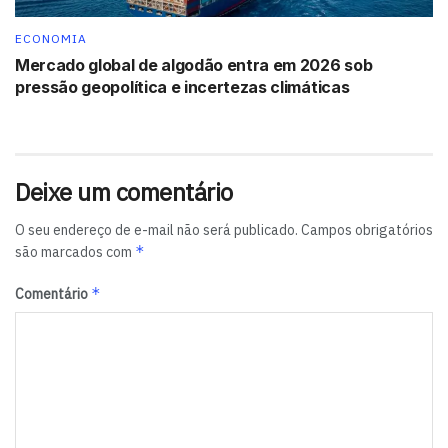
continua sendo a fonte de recursos mais importante da
Caixa.
(Agência Brasil)
ECONOMIA
Mercado global de algodão entra em 2026 sob
Tags:
Caixa Econômica Federal
CDB
pressão geopolítica e incertezas climáticas
Deixe um comentário
O seu endereço de e-mail não será publicado.
Campos obrigatórios
*
são marcados com
*
Comentário