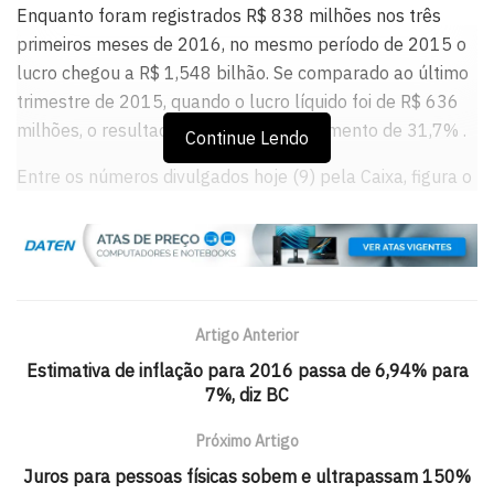
Enquanto foram registrados R$ 838 milhões nos três
primeiros meses de 2016, no mesmo período de 2015 o
lucro chegou a R$ 1,548 bilhão. Se comparado ao último
trimestre de 2015, quando o lucro líquido foi de R$ 636
milhões, o resultado representa um aumento de 31,7% .
Continue Lendo
Entre os números divulgados hoje (9) pela Caixa, figura o
resultado operacional no primeiro trimestre, que foi de R$
385,3 milhões, mostrando elevação em relação aos dois
últimos trimestres de 2015.
O índice de inadimplência caiu 0,04 ponto percentual e
Artigo Anterior
encerrou o primeiro trimestre em 3,51%, abaixo da média
de mercado, de 3,55%. As despesas com provisão para
Estimativa de inflação para 2016 passa de 6,94% para
7%, diz BC
crédito de liquidação duvidosa diminuíram em 24,2% em
12 meses e 3,6% em relação ao trimestre anterior,
Próximo Artigo
totalizando R$ 3,8 bilhões.
Juros para pessoas físicas sobem e ultrapassam 150%