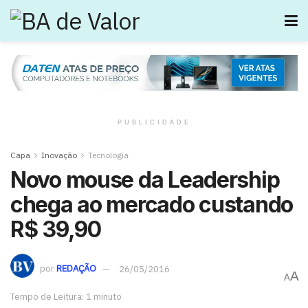
PUBLICIDADE
Capa
Inovação
Tecnologia
Novo mouse da Leadership
chega ao mercado custando
R$ 39,90
por
REDAÇÃO
26/05/2016
A
A
Tempo de Leitura: 1 minuto