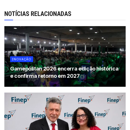
magazines em todo país. O Office possui um ano de
garantia e chega com preço sugerido de R$ 39,90.
NOTÍCIAS RELACIONADAS
Tags:
Android
Leadership
mouse
INOVAÇÃO
Gamepólitan 2026 encerra edição histórica
e confirma retorno em 2027