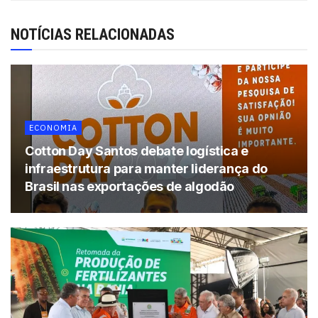
descontinuados das indústrias. Em 2008, fundou a Outlet
Lingerie e, em 2011, iniciou a comercialização das
NOTÍCIAS RELACIONADAS
franquias, consideradas pelo empresário como a forma
mais rápida de crescimento no mercado de lingerie.
Tags:
franquia
Outlet Lingerie
ECONOMIA
Cotton Day Santos debate logística e
infraestrutura para manter liderança do
Brasil nas exportações de algodão