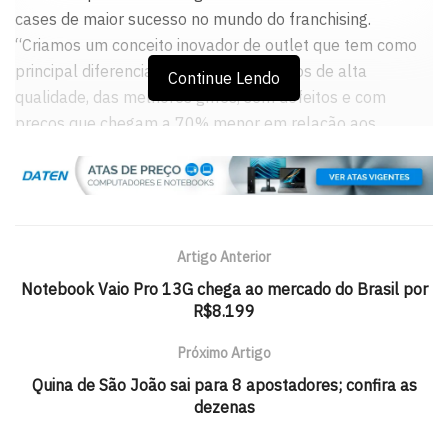
cases de maior sucesso no mundo do franchising.
“Criamos um conceito inovador de outlet que tem como
principal diferencial a oferta de produtos de alta
Continue Lendo
qualidade, das melhores grifes, sem defeitos e com
preços que chegam a 70% menor em relação aos
valores originais”, declara Mauricio Michelotto, CEO da
Outlet Lingerie
Mesmo diante de um cenário econômico desafiador,
apostar em franquias se tornou uma boa opção. Os
Artigo Anterior
interessados em abrir uma franquia da Outlet Lingerie,
Notebook Vaio Pro 13G chega ao mercado do Brasil por
precisam investir R$ 220 mil, com prazo de retorno em
R$8.199
24 meses e faturamento médio mensal de R$ 55 mil.
Próximo Artigo
Com experiência de 30 anos na indústria de lingerie, o
Quina de São João sai para 8 apostadores; confira as
empreendedor Maurício Michelotto detectou a
dezenas
necessidade de oferecer produtos a preços mais baixos
para as consumidoras e também de liquidar estoques