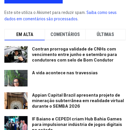
e médias empresas inovadoras.
(Pedro Peduzzi e Ana
Cristina Campos/Repórteres da Agência Brasil)
Este site utiliza o Akismet para reduzir spam.
Saiba como seus
dados em comentários são processados
.
Tags:
CNI
Confederação Nacional da Indústria
Michel Temer
EM ALTA
COMENTÁRIOS
ÚLTIMAS
Contran prorroga validade de CNHs com
vencimento entre junho e setembro para
condutores com selo de Bom Condutor
A vida acontece nas travessias
Appian Capital Brazil apresenta projeto de
mineração subterrânea em realidade virtual
durante o SEMBA 2026
IF Baiano e CEPEDI criam Hub Bahia Games
para impulsionar indústria de jogos digitais
no estado