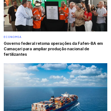
A produção média de gás natural da
Petrobras no país, sem incluir o volume
liquefeito, atingiu 75,4 milhões de metros
cúbicos por dia
Conforme a companhia, a entrada em operação, em
ECONOMIA
fevereiro, do navio plataforma Cidade de Maricá,
Governo federal retoma operações da Fafen-BA em
instalado na área de Lula Alto, no campo de Lula, no pré-
Camaçari para ampliar produção nacional de
sal da Bacia de Santos foi determinante para o recorde. A
fertilizantes
unidade, do tipo FPSO (plataforma flutuante que produz,
armazena e transfere óleo), tem capacidade de produzir
até 150 mil bpd.
A Petrobras informou que, ainda este ano, mais dois
grandes sistemas definitivos de produção estão
programados para entrar em operação no pré-sal: o
projeto Lula Central (FPSO Cidade de Saquarema) e o
projeto Lapa (FPSO Cidade de Caraguatatuba).