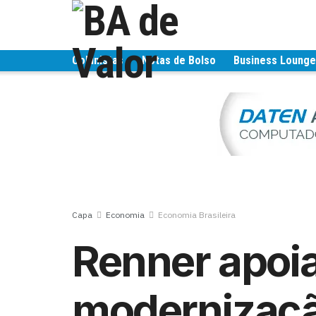
Colunistas
Notas de Bolso
Business Loung
Capa
Economia
Economia Brasileira
Renner apoi
modernizaçã