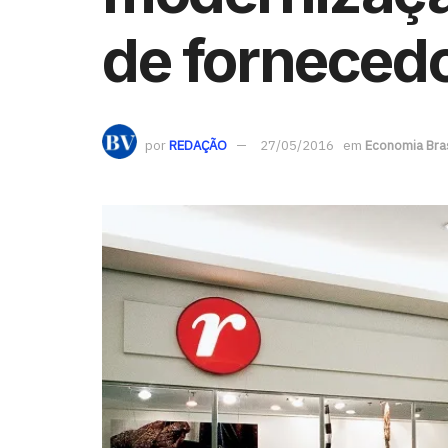
de forneced
por
REDAÇÃO
27/05/2016
em
Economia Bras