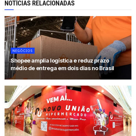
benefícios, previdência, financiamentos, seguros, entre
NOTÍCIAS RELACIONADAS
outros, além de oferecer conforto e comodidade.
Leia também:
Almacen Pepe lança 4ª loja em Salvador
Tags:
Camaçari
Sicredi
NEGÓCIOS
Shopee amplia logística e reduz prazo
médio de entrega em dois dias no Brasil