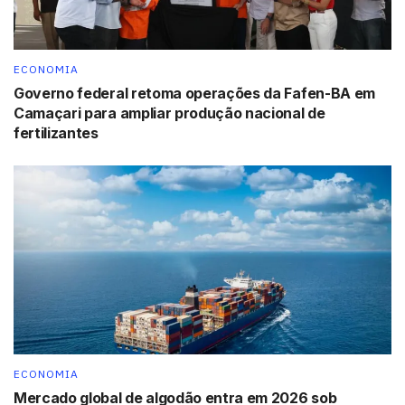
Entre as formas de pagamento apontadas como
preferenciais pelos usuários, a opção de pagamento
direto com cartão de crédito ficou em primeiro lugar,
ECONOMIA
seguida por boleto bancário e plataformas de
Governo federal retoma operações da Fafen-BA em
pagamentos. E a maior parte (58%) pretende pagar
Camaçari para ampliar produção nacional de
fertilizantes
parcelado.
Tags:
celular
Dia dos Namorados
Mercado Livre
smartphone
ECONOMIA
Mercado global de algodão entra em 2026 sob