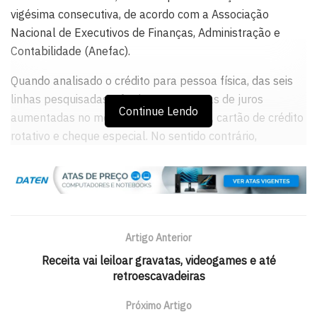
vigésima consecutiva, de acordo com a Associação
Nacional de Executivos de Finanças, Administração e
Contabilidade (Anefac).
Quando analisado o crédito para pessoa física, das seis
linhas pesquisadas três tiveram as taxas de juros
Continue Lendo
aumentadas no mês: juros do comércio, cartão de crédito
rotativo e cheque especial. No sentido contrário,
aparecem o CDC-bancos-financiamento de veículos,
empréstimo pessoal-bancos e empréstimo pessoal-
financeiras.
A taxa de juros (média geral) para pessoa física teve
Artigo Anterior
elevação de 0,01 ponto percentual no mês (0,28 ponto
percentual no ano), correspondente a um aumento de
Receita vai leiloar gravatas, videogames e até
retroescavadeiras
0,13% no mês (0,19% em doze meses), passando de
7,95% ao mês (150,42% ao ano) em abril de 2016 para
Próximo Artigo
7,96% ao mês (150,70% ao ano) em maio de 2016.