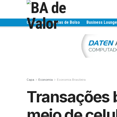
Colunistas
Notas de Bolso
Business Loung
Capa
Economia
Economia Brasileira
Transações 
meio de celul