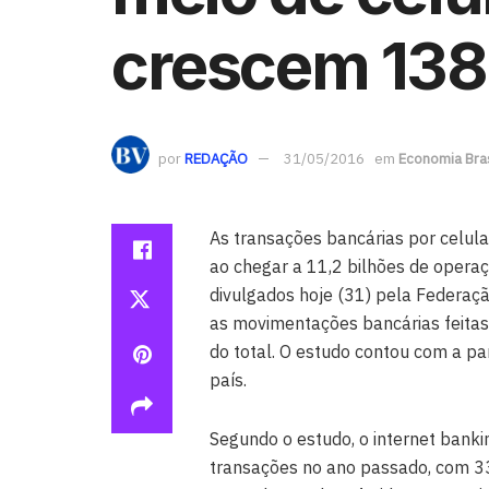
crescem 13
por
REDAÇÃO
31/05/2016
em
Economia Bras
As transações bancárias por celul
ao chegar a 11,2 bilhões de opera
divulgados hoje (31) pela Federaçã
as movimentações bancárias feitas
do total. O estudo contou com a pa
país.
Segundo o estudo, o internet banki
transações no ano passado, com 33%