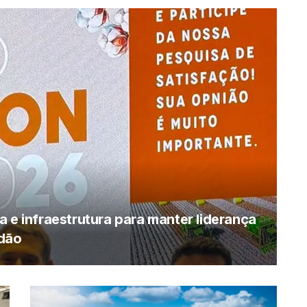
 e infraestrutura para manter liderança
odão