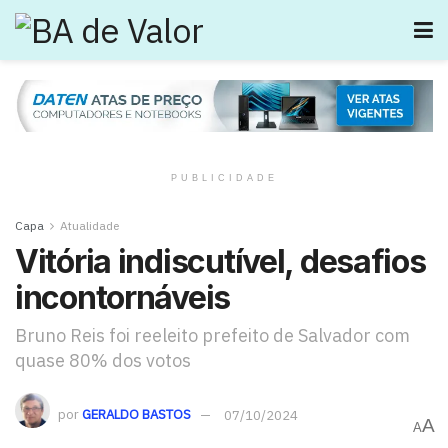
PUBLICIDADE
Capa
Atualidade
Vitória indiscutível, desafios
incontornáveis
Bruno Reis foi reeleito prefeito de Salvador com
quase 80% dos votos
por
GERALDO BASTOS
07/10/2024
A
A