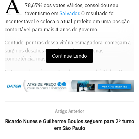
A
78,67% dos votos válidos, consolidou seu
favoritismo em
Salvador
. O resultado foi
incontestável e coloca o atual prefeito em uma posição
confortável para mais 4 anos de governo.
Contudo, por trás dessa vitória esmagadora, começam a
surgir os desafios que vão exigir não apenas
Continue Lendo
competência, mas também inovação.
Entre os adversários, a grande surpresa foi Kleber Rosa,
do PSOL, que conseguiu atrair uma parte do eleitorado da
oposição, e ficou em 2º lugar.
Já Geraldo Júnior, do MDB, apoiado pelo governador
Jerônimo Rodrigues, saiu como o grande derrotado, num
Artigo Anterior
revés que escancarou a falta de sintonia entre a política
Ricardo Nunes e Guilherme Boulos seguem para 2º turno
estadual e a realidade local.
em São Paulo
Bruno Reis, agora com a missão de transformar esse