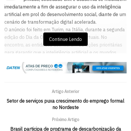
imediatamente a fim de assegurar o uso da inteligência
artificial em prol do desenvolvimento social, diante de um
cenário de transformação digital acelerada.
O anúncio foi feito em Turim, na Itália, durante a segunda
edição do Dia da ONU sobre Mundos Virtuais. No
Continue Lendo
encontro, as entidades delinearam 12 ações prioritárias
para garantir que a inteligência artificial e os mundos
virtuais sejam utilizados com base em direitos, inclusão e
princípios éticos.
O evento reuniu líderes globais, inovadores e jovens
agentes de mudança para discutir o potencial dessas
Artigo Anterior
tecnologias emergentes — como gêmeos digitais e
Setor de serviços puxa crescimento do emprego formal
ambientes imersivos com IA — que já estão impactando
no Nordeste
áreas como governança, educação, agricultura, saúde,
combate às mudanças climáticas e desenvolvimento
Próximo Artigo
urbano.
Brasil participa de programa de descarbonização da