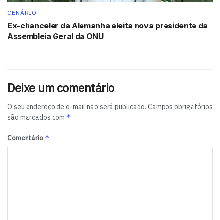
espaços digitais funcionem para todas as pessoas no
CENÁRIO
mundo.” – Destaca Doreen Bogdan-Martin, secretária-
Ex-chanceler da Alemanha eleita nova presidente da
Assembleia Geral da ONU
geral da UIT
A mobilização da ONU reforça o papel das tecnologias
emergentes como ferramentas centrais para o
desenvolvimento sustentável — desde que sejam guiadas
Deixe um comentário
por ética, cooperação global e foco na inclusão.
O seu endereço de e-mail não será publicado.
Campos obrigatórios
*
Tags:
destaque
são marcados com
*
Comentário