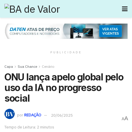
PUBLICIDADE
Capa
Sua Chance
Cenário
ONU lança apelo global pelo
uso da IA no progresso
social
por
REDAÇÃO
20/06/2025
A
A
Tempo de Leitura: 2 minutos