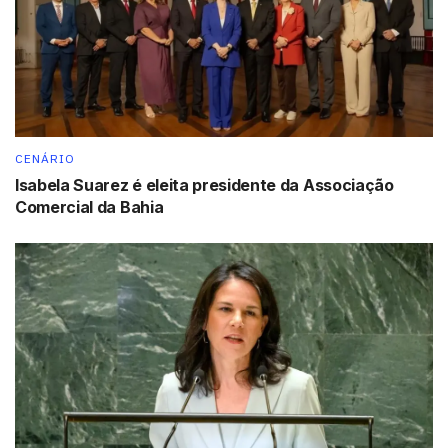
• Fomentar habilidades digitais e inovação entre as
juventudes.
• Promover padrões globais e colaboração multissetorial.
Essas prioridades estão alinhadas com o Pacto para o
Futuro, adotado na Cúpula do Futuro de 2024, e
CENÁRIO
contribuem para a implementação do Pacto Digital
Isabela Suarez é eleita presidente da Associação
Global e da Declaração para as Gerações Futuras, além
Comercial da Bahia
de fornecer subsídios para a 2ª Cúpula Mundial sobre
Desenvolvimento Social de 2025 (WSSD2), que terá foco
na erradicação da pobreza, promoção de empregos
dignos e inclusão social.
“À medida que a IA e os mundos virtuais transformam a
forma como nos conectamos, aprendemos e inovamos,
precisamos garantir que ninguém seja deixado para trás.
Esta edição do Dia da ONU sobre Mundos Virtuais mostra
o que é possível quando nos unimos para garantir que os