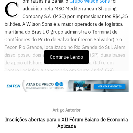
C
om raízes na Bahia, o
Grupo Wilson Sons
foi
adquirido pela MSC Mediterranean Shipping
Company S.A. (MSC) por impressionantes R$4,35
bilhões. A Wilson Sons é a maior operadora de logística
marítima do Brasil. O grupo administra o Terminal de
Contêineres do Porto de Salvador (Tecon Salvador) e o
Tecon Rio Grande, localizado no Rio Grande do Sul. Além
disso, possui dois estaleiros no Guarujá (SP), duas bases
Continue Lendo
de apoio offshore na Baía de Guanabara (RJ) e um
Centro Logístico Alfandegado em Santo André (SP).
Fundada em 1837, em Salvador, pelos irmãos escoceses
Edward e Fleetwood Pellow Wilson, a A Wilson Sons tem
uma longa história no setor, que agora se expande sob a
bandeira da MSC.
Artigo Anterior
Inscrições abertas para o XII Fórum Baiano de Economia
Leia também:
Azeite de oliva: o luxo fraudado que custa
Aplicada
caro ao bolso e à saúde