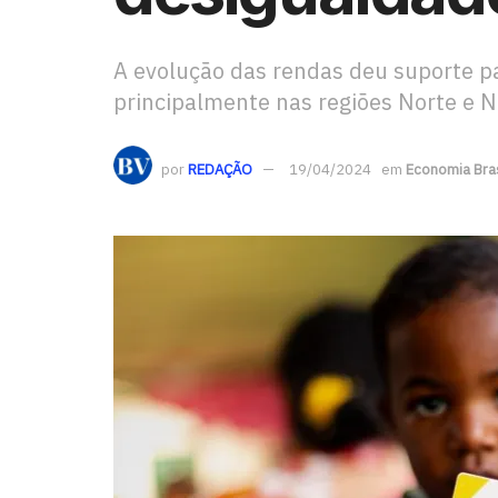
A evolução das rendas deu suporte p
principalmente nas regiões Norte e 
por
REDAÇÃO
19/04/2024
em
Economia Bras