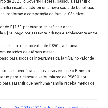
rço de 2023, o Governo Federal passou a garantir o
amília inscrita e adotou uma nova cesta de benefícios
s, conforme a composição da família. São eles:
alor de R$150 por criança de até seis anos;
r de R$50 pago por gestante, criança e adolescente entre
zes: seis parcelas no valor de R$50, cada uma,
cém-nascidos de até seis meses;
pago para todos os integrantes da família, no valor de
famílias beneficiárias nos casos em que o Benefício de
ciente para alcançar o valor mínimo de R$600 por
o para garantir que nenhuma família receba menos de
ions League 2023/2024: calendário e expectativas