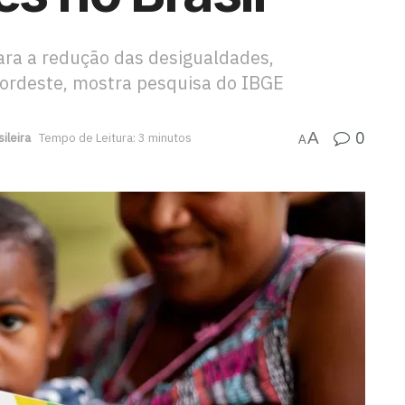
ara a redução das desigualdades,
Nordeste, mostra pesquisa do IBGE
0
A
ileira
Tempo de Leitura: 3 minutos
A