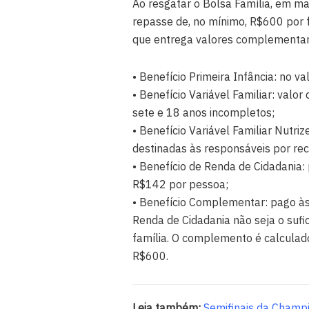
Ao resgatar o Bolsa Família, em ma
repasse de, no mínimo, R$600 por f
que entrega valores complementare
• Benefício Primeira Infância: no v
• Benefício Variável Familiar: valo
sete e 18 anos incompletos;
• Benefício Variável Familiar Nutri
destinadas às responsáveis por re
• Benefício de Renda de Cidadania: 
R$142 por pessoa;
• Benefício Complementar: pago às 
Renda de Cidadania não seja o sufi
família. O complemento é calculad
R$600.
Leia também:
Semifinais da Champ