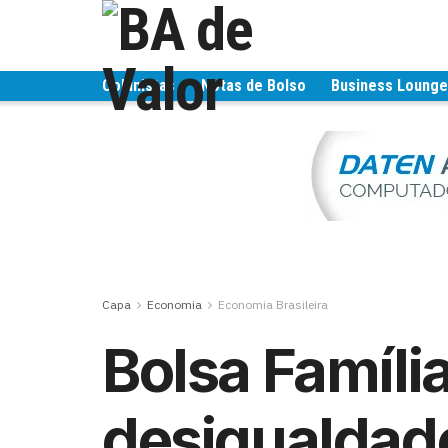
Colunistas
Notas de Bolso
Business Loung
Capa
Economia
Economia Brasileira
Bolsa Famíli
desigualdade