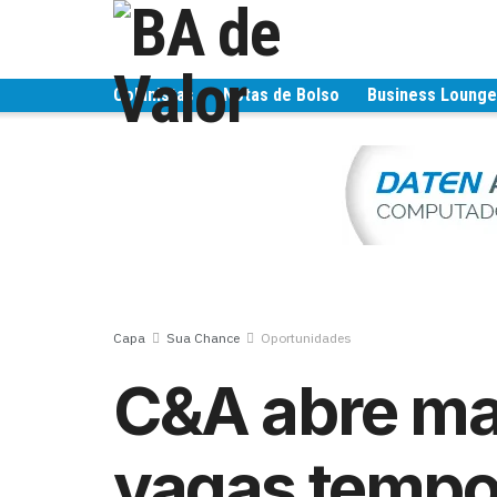
Colunistas
Notas de Bolso
Business Loung
Capa
Sua Chance
Oportunidades
C&A abre mai
vagas tempo