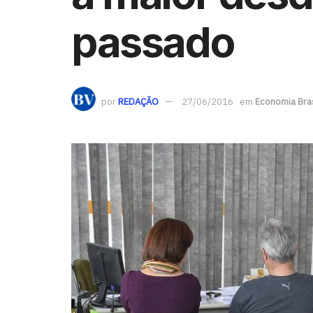
passado
por
REDAÇÃO
27/06/2016
em
Economia Bras