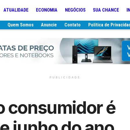
ATUALIDADE
ECONOMIA
NEGÓCIOS
SUA CHANCE
I
e
Quem Somos
Anuncie
Contato
Política de Privacida
PUBLICIDADE
o consumidor é
e junho do ano