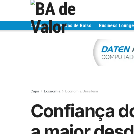
Colunistas
Notas de Bolso
Business Loung
Capa
Economia
Economia Brasileira
Confiança d
a maior desd