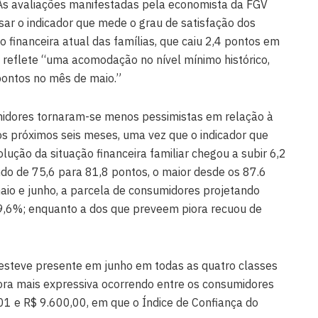
s avaliações manifestadas pela economista da FGV
ar o indicador que mede o grau de satisfação dos
 financeira atual das famílias, que caiu 2,4 pontos em
o reflete “uma acomodação no nível mínimo histórico,
pontos no mês de maio.”
midores tornaram-se menos pessimistas em relação à
os próximos seis meses, uma vez que o indicador que
ução da situação financeira familiar chegou a subir 6,2
do de 75,6 para 81,8 pontos, o maior desde os 87.6
aio e junho, a parcela de consumidores projetando
,6%; enquanto a dos que preveem piora recuou de
 esteve presente em junho em todas as quatro classes
ra mais expressiva ocorrendo entre os consumidores
01 e R$ 9.600,00, em que o Índice de Confiança do