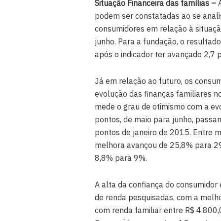
Situação Financeira das famílias –
A
podem ser constatadas ao se analis
consumidores em relação à situação
junho. Para a fundação, o resultad
após o indicador ter avançado 2,7 
Já em relação ao futuro, os consu
evolução das finanças familiares n
mede o grau de otimismo com a evol
pontos, de maio para junho, passan
pontos de janeiro de 2015. Entre m
melhora avançou de 25,8% para 29
8,8% para 9%.
A alta da confiança do consumidor
de renda pesquisadas, com a melho
com renda familiar entre R$ 4.800,