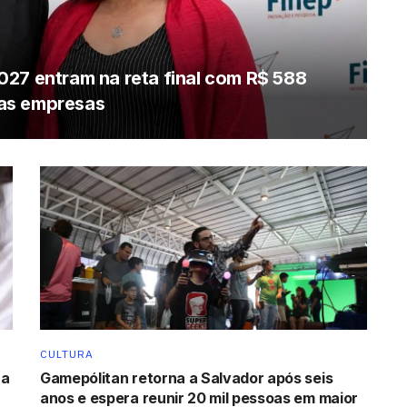
027 entram na reta final com R$ 588
as empresas
CULTURA
ra
Gamepólitan retorna a Salvador após seis
anos e espera reunir 20 mil pessoas em maior