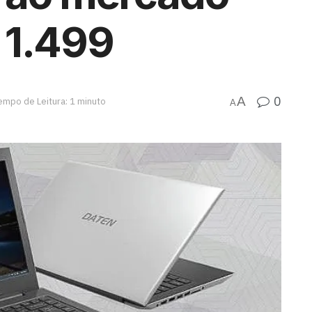
 1.499
0
A
empo de Leitura: 1 minuto
A