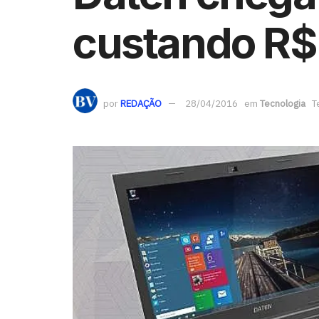
custando R$
por
REDAÇÃO
28/04/2016
em
Tecnologia
T