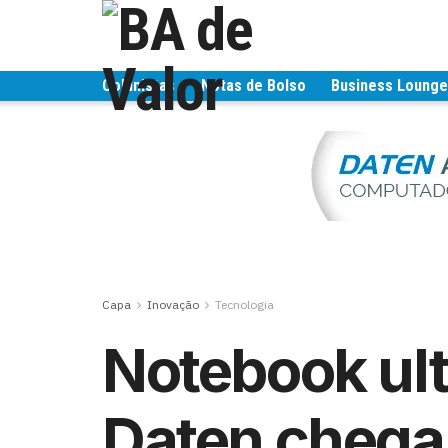
Colunistas
Notas de Bolso
Business Loung
Capa
Inovação
Tecnologia
Notebook ult
Daten chega