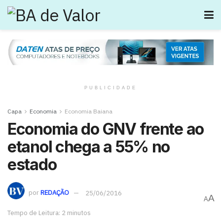
PUBLICIDADE
Capa
Economia
Economia Baiana
Economia do GNV frente ao
etanol chega a 55% no
estado
por
REDAÇÃO
25/06/2016
A
A
Tempo de Leitura: 2 minutos