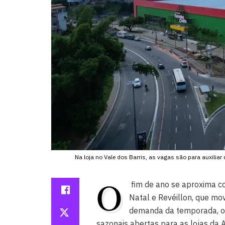
Na loja no Vale dos Barris, as vagas são para auxiliar 
O
fim de ano se aproxima 
Natal e Revéillon, que mo
demanda da temporada, o
sazonais abertas para as lojas da A