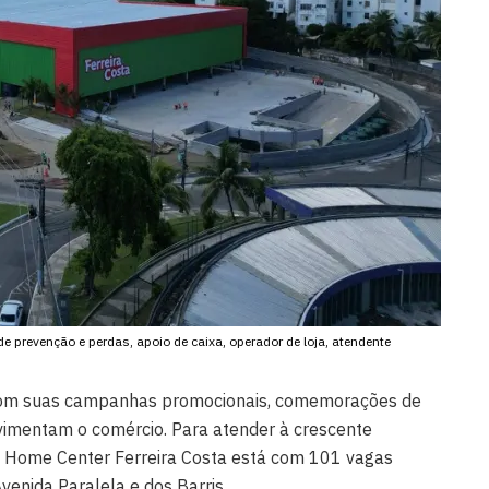
de prevenção e perdas, apoio de caixa, operador de loja, atendente
com suas campanhas promocionais, comemorações de
vimentam o comércio. Para atender à crescente
 Home Center Ferreira Costa está com 101 vagas
venida Paralela e dos Barris.