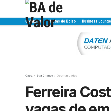
Colunistas
Notas de Bolso
Business Loung
Capa
Sua Chance
Oportunidades
Ferreira Cos
vagas de em