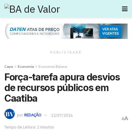
PUBLICIDADE
Capa
Economia
Economia Baiana
Força-tarefa apura desvios
de recursos públicos em
Caatiba
por
REDAÇÃO
12/07/2016
A
A
Tempo de Leitura: 2 minutos