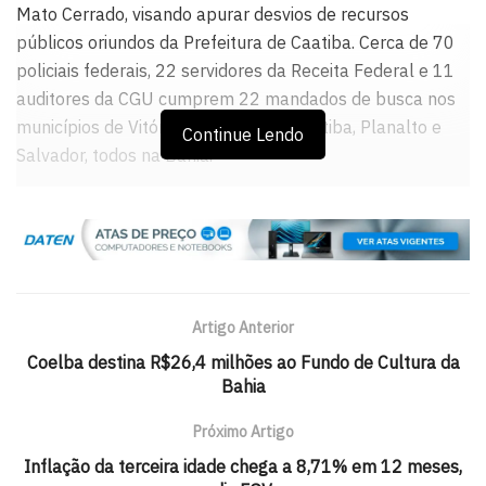
Mato Cerrado, visando apurar desvios de recursos
públicos oriundos da Prefeitura de Caatiba. Cerca de 70
policiais federais, 22 servidores da Receita Federal e 11
auditores da CGU cumprem 22 mandados de busca nos
municípios de Vitória da Conquista, Caatiba, Planalto e
Continue Lendo
Salvador, todos na Bahia.
Durante as investigações foram identificadas
irregularidades nos procedimentos licitatórios para a
contratação de cooperativas nas áreas de transporte
escolar, saúde e logística, as quais teriam sido criadas
apenas no papel e com características distintas das
Artigo Anterior
previstas na legislação relativa a esse tipo de entidade.
Coelba destina R$26,4 milhões ao Fundo de Cultura da
Elementos colhidos ao longo da apuração sugerem ainda
Bahia
a simulação de licitações e superfaturamento de
serviços. A investigação contou ainda com a participação
Próximo Artigo
da Polícia Civil.
Inflação da terceira idade chega a 8,71% em 12 meses,