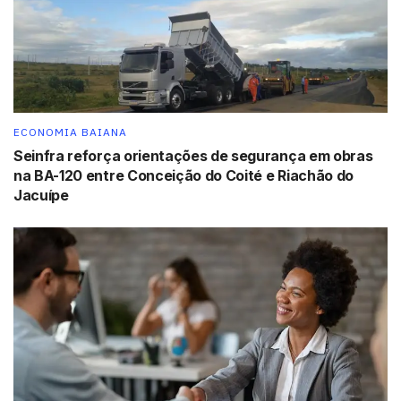
suas atividades, o que acaba estimulando o uso desse
tipo de entidade para fins ilícitos.
A utilização fraudulenta das cooperativas permitia ao
grupo usufruir de tratamento tributário diferenciado
indevido, e a descaracterização dessas entidades pode
ECONOMIA BAIANA
levar a autuações por parte da Receita Federal de mais
Seinfra reforça orientações de segurança em obras
de R$ 40 milhões.
na BA-120 entre Conceição do Coité e Riachão do
Jacuípe
Os envolvidos devem responder pelos crimes de
responsabilidade de prefeitos (Art. 1º, I do Decreto-Lei
201/67), fraude em licitação (Art. 90, da Lei 8.666/67),
organização criminosa (Art. 2º da Lei 12.850/13), além de
ato de improbidade (Lei nº 8.429/1992).
Tags:
Caatiba
Controladoria Geral da União
Polícia Federal
Receita Federal