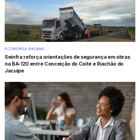
Programa de Monitoramento da Qualidade dos
Combustíveis (PMQC), além de informações repassadas
por outros órgãos públicos e pela área de inteligência a
ANP.
Desde 2013, a Agência se empenha em criar parcerias
ECONOMIA BAIANA
com órgãos de diferentes esferas da administração
Seinfra reforça orientações de segurança em obras
pública, o que resultou na instituição de forças-tarefa.
na BA-120 entre Conceição do Coité e Riachão do
Em 2015 foram realizadas 87 forças-tarefa em todo o
Jacuípe
Brasil e, de janeiro a abril de 2016, já foram realizadas
50. As ações conjuntas entre órgãos públicos fortalecem
a participação do Estado na fiscalização do setor e
restringem o emprego de práticas irregulares pelos
agentes econômicos.
Tags:
ANP
GLP
Ibametro
Sefaz