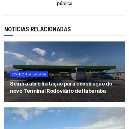
preços ausente ou em desacordo com as normas;
público
ausência de funcionário habilitado para realizar os testes
de qualidade; falta de atualização cadastral; ostentação
de marca de um distribuidor e aquisição e venda de
NOTÍCIAS RELACIONADAS
combustíveis de outro; balança ausente ou irregular.
Foram coletadas ainda 31 amostras de combustível nos
postos para análise laboratorial.
Denúncias sobre irregularidades no
mercado de combustíveis podem ser feitas
ECONOMIA BAIANA
pelo telefone 0800 970 0267 ou através
Seinfra abre licitação para construção do
do Fale Conosco da ANP
novo Terminal Rodoviário de Itaberaba
Ações de fiscalização
– A ANP tem intensificado suas
ações de fiscalização, planejando-as cada vez mais a
partir de vetores de inteligência, com destaque para
denúncias recebidas pelo Centro de Relações com o
Consumidor (CRC) e dos resultados obtidos pelo