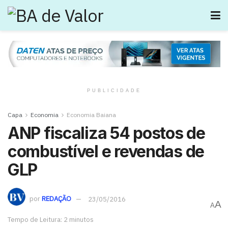
PUBLICIDADE
Capa
Economia
Economia Baiana
ANP fiscaliza 54 postos de
combustível e revendas de
GLP
por
REDAÇÃO
23/05/2016
A
A
Tempo de Leitura: 2 minutos