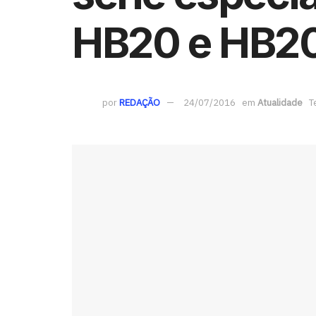
HB20 e HB2
por
REDAÇÃO
24/07/2016
em
Atualidade
T