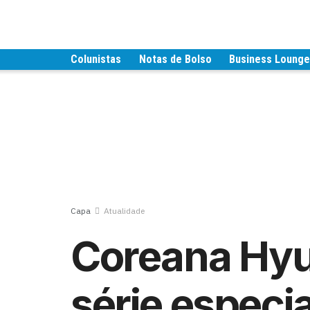
Colunistas
Notas de Bolso
Business Loung
Capa
Atualidade
Coreana Hyu
série especi