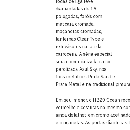
rodas de liga leve
diamantadas de 15
polegadas, faróis com
máscara cromada,
maçanetas cromadas,
lanternas Clear Type e
retrovisores na cor da
carroceria. A série especial
será comercializada na cor
perolizada Azul Sky, nos
tons metálicos Prata Sand e
Prata Metal e na tradicional pintur
Em seu interior, o HB20 Ocean re
vermelho e costuras na mesma cor,
ainda detalhes em cromo acetinado
e maçanetas. As portas dianteir