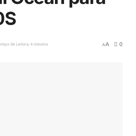
0S
0
A
empo de Leitura: 4 minutos
A