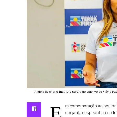
A ideia de criar o Instituto surgiu do objetivo de Flávia 
E
m comemoração ao seu prim
um jantar especial na noit