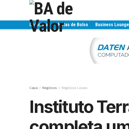
Colunistas
Notas de Bolso
Business Loung
Capa
Negócios
Negócios Locais
Instituto Ter
completa um