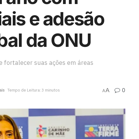
ais e adesão
obal da ONU
 e fortalecer suas ações em áreas
0
A
ais
Tempo de Leitura: 3 minutos
A