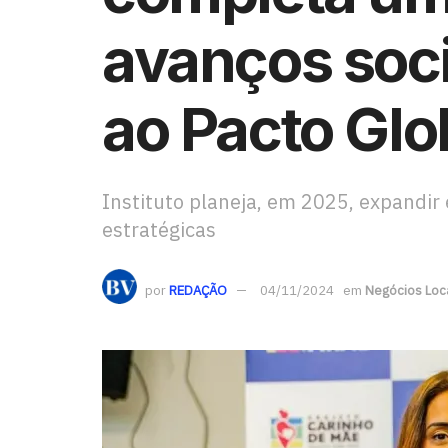
avanços soci
ao Pacto Gl
Instituto planeja, em 2025, expandir
estratégicas
por
REDAÇÃO
04/11/2024
em
Negócios Loc