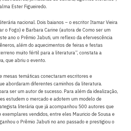
Palma Ester Figueiredo.
terária nacional. Dois baianos – o escritor Itamar Vieira
var o Fogo) e Barbara Carine (autora de Como ser um
ste ano o Prêmio Jabuti, um reflexo da efervescência
gêneros, além do aquecimentos de feiras e festas
terreno muito fértil para a literatura”, constata a
a, que abriu o evento.
e mesas temáticas conectaram escritores e
ue abordaram diferentes caminhos da literatura.
ara ser um autor de sucesso. Para além da idealização,
tores estudem o mercado e adotem um modelo de
rategista literária que já acompanhou 500 autores que
e exemplares vendidos, entre eles Mauricio de Sousa e
 ganhou o Prêmio Jabuti no ano passado e prestigiou o