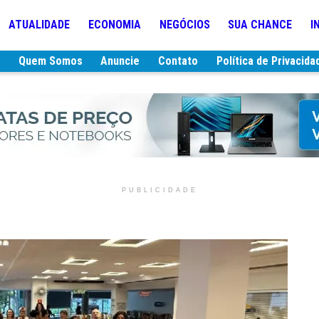
ATUALIDADE
ECONOMIA
NEGÓCIOS
SUA CHANCE
I
e
Quem Somos
Anuncie
Contato
Política de Privacida
PUBLICIDADE