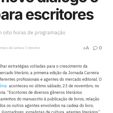
ara escritores
m oito horas de programação
0
A
empo de Leitura: 3 minutos
A
har estratégias voltadas para o crescimento da
mercado literário, a primeira edição da Jornada Carreira
iferentes profissionais e agentes do mercado editorial. O
alma
aconteceu no último sábado, 23 de novembro, no
ria. “Escritores de diversos gêneros literários
caminhos do manuscrito à publicação de livros, relação
odos os outros agentes envolvidos na cadeia do livro,
ilustradores, jornalistas de cultura, agentes literários”,