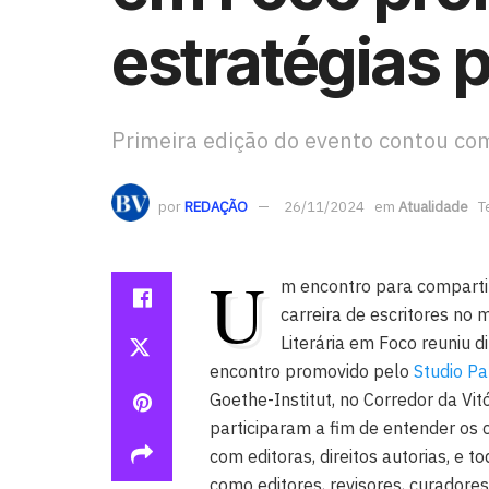
estratégias p
Primeira edição do evento contou co
por
REDAÇÃO
26/11/2024
em
Atualidade
T
U
m encontro para compartil
carreira de escritores no 
Literária em Foco reuniu d
encontro promovido pelo
Studio P
Goethe-Institut, no Corredor da Vitó
participaram a fim de entender os 
com editoras, direitos autorias, e t
como editores, revisores, curadores, 