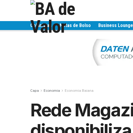
Colunistas
Notas de Bolso
Business Loung
Capa
Economia
Economia Baiana
Rede Magazi
disponibiliza