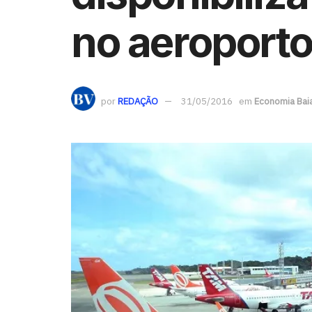
no aeroport
por
REDAÇÃO
31/05/2016
em
Economia Bai