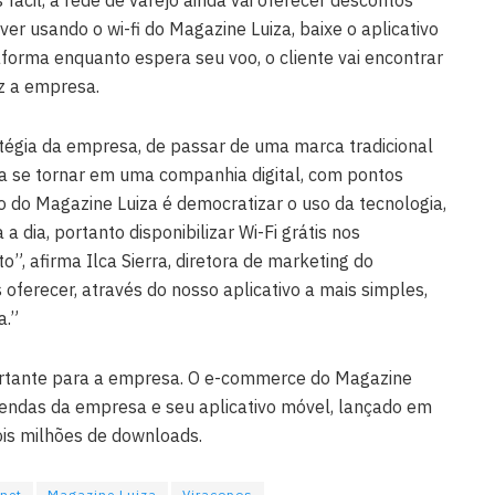
fácil, a rede de varejo ainda vai oferecer descontos
er usando o wi-fi do Magazine Luiza, baixe o aplicativo
orma enquanto espera seu voo, o cliente vai encontrar
z a empresa.
atégia da empresa, de passar de uma marca tradicional
ara se tornar em uma companhia digital, com pontos
to do Magazine Luiza é democratizar o uso da tecnologia,
 a dia, portanto disponibilizar Wi-Fi grátis nos
o”, afirma Ilca Sierra, diretora de marketing do
oferecer, através do nosso aplicativo a mais simples,
a.”
portante para a empresa. O e-commerce do Magazine
endas da empresa e seu aplicativo móvel, lançado em
is milhões de downloads.
rnet
Magazine Luiza
Viracopos