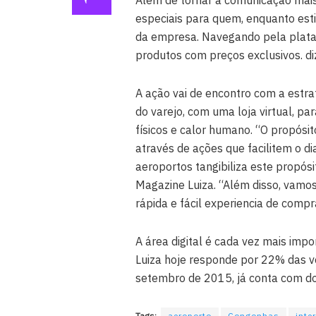
Além de tornar a comunicação mais 
especiais para quem, enquanto estiv
da empresa. Navegando pela plataf
produtos com preços exclusivos. di
A ação vai de encontro com a estr
do varejo, com uma loja virtual, p
físicos e calor humano. “O propósi
através de ações que facilitem o dia
aeroportos tangibiliza este propósit
Magazine Luiza. “Além disso, vamos 
rápida e fácil experiencia de compr
A área digital é cada vez mais im
Luiza hoje responde por 22% das v
setembro de 2015, já conta com do
Tags:
aeroporto
Congonhas
inte