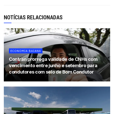
seguida, aparecem TIM (26,09%), Claro (25,32%) e a Oi
(18,52%).
NOTÍCIAS RELACIONADAS
Tags:
Anatel
celular
Claro
TIM
Vivo
ECONOMIA BAIANA
Contran prorroga validade de CNHs com
vencimento entre junho e setembro para
condutores com selo de Bom Condutor