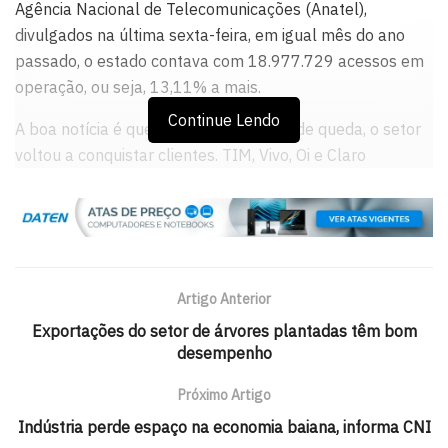
Agência Nacional de Telecomunicações (Anatel),
divulgados na última sexta-feira, em igual mês do ano
passado, o estado contava com 18.977.729 acessos em
operação, ou seja, 13,11% a mais.
Continue Lendo
A boa notícia é que após vários meses de queda, o setor
voltou a conquistar clientes. TIM, Vivo, Oi e Claro
iniciaram o ano com 16.602.368 linhas ativas. Em
fevereiro, o número subiu para 16.707.566. No mês
passado mais 69.799 linhas foram ativadas nos DDDs
71, 73, 74, 75 e 77.
Artigo Anterior
País –
O Brasil registrou em março 257,81 milhões de
linhas e teledensidade de 125,42 acessos por 100
Exportações do setor de árvores plantadas têm bom
desempenho
habitantes. No terceiro mês de 2016, os acessos pré-
pagos totalizavam 184,09 milhões (71,41% do total) e
Próximo Artigo
os pós-pagos, 73,72 milhões (28,59%).
Indústria perde espaço na economia baiana, informa CNI
A Vivo lidera o setor, com 28,42% de participação. Em