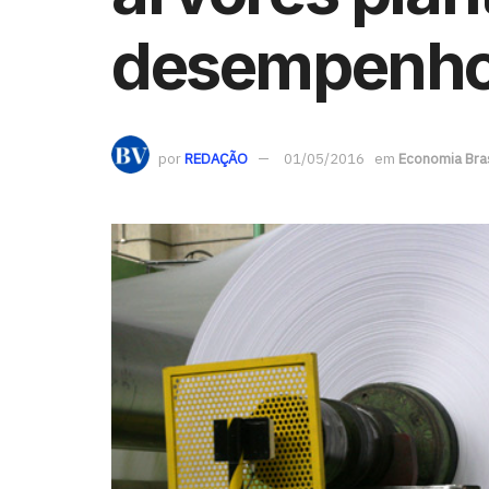
desempenh
por
REDAÇÃO
01/05/2016
em
Economia Bras