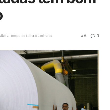
o
0
A
ileira
Tempo de Leitura: 2 minutos
A