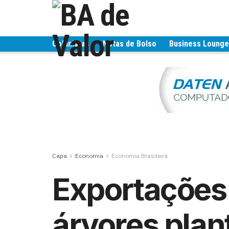
Colunistas
Notas de Bolso
Business Loung
Capa
Economia
Economia Brasileira
Exportações 
árvores pla