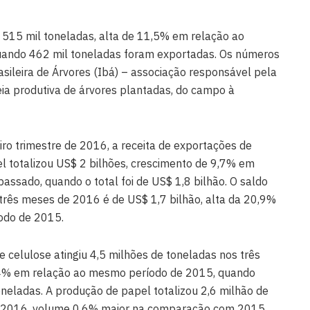
515 mil toneladas, alta de 11,5% em relação ao
ando 462 mil toneladas foram exportadas. Os números
asileira de Árvores (Ibá) – associação responsável pela
eia produtiva de árvores plantadas, do campo à
ro trimestre de 2016, a receita de exportações de
el totalizou US$ 2 bilhões, crescimento de 9,7% em
ssado, quando o total foi de US$ 1,8 bilhão. O saldo
três meses de 2016 é de US$ 1,7 bilhão, alta da 20,9%
odo de 2015.
e celulose atingiu 4,5 milhões de toneladas nos três
9,4% em relação ao mesmo período de 2015, quando
neladas. A produção de papel totalizou 2,6 milhão de
de 2016, volume 0,6% maior na comparação com 2015.