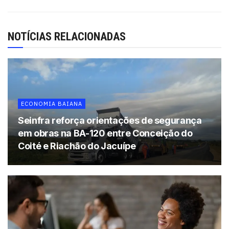
Central – Piso L1. O regulamento está disponível no site:
www.salvadorshopping.com.br
NOTÍCIAS RELACIONADAS
Tags:
Dia das Mães
Mercedes-Benz
Salvador Shopping
ECONOMIA BAIANA
Seinfra reforça orientações de segurança
em obras na BA-120 entre Conceição do
Coité e Riachão do Jacuípe