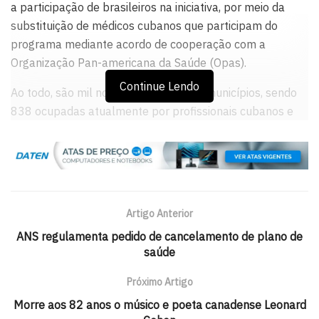
a participação de brasileiros na iniciativa, por meio da
substituição de médicos cubanos que participam do
programa mediante acordo de cooperação com a
Organização Pan-americana da Saúde (Opas).
Continue Lendo
Ao todo, são mil novas vagas em 462 municípios, sendo
838 ocupadas atualmente por profissionais cubanos e
outras 166 relativas a reposições de desistentes. A meta
do governo é substituir 4 mil médicos cooperados em
três anos, reduzindo de 11,4 mil para 7,4 mil o número de
participantes cubanos no programa.
Artigo Anterior
O edital
ANS regulamenta pedido de cancelamento de plano de
A maioria das vagas do edital se concentra em capitais,
saúde
regiões metropolitanas e municípios com mais de 250 mil
Próximo Artigo
habitantes. Ainda de acordo com a publicação, médicos
brasileiros terão 15 dias para permutar sua vaga com
Morre aos 82 anos o músico e poeta canadense Leonard