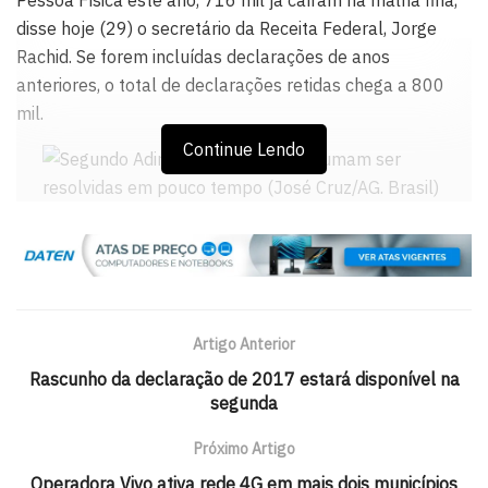
disse hoje (29) o secretário da Receita Federal, Jorge
Rachid. Se forem incluídas declarações de anos
anteriores, o total de declarações retidas chega a 800
mil.
Continue Lendo
Segundo Joaquim Adir, as pendências costumam ser resolvidas
em pouco tempo (José Cruz/AG. Brasil)
A partir de 15 de maio, o contribuinte poderá acessar o
extrato da declaração no Centro de Atendimento Virtual
Artigo Anterior
da Receita Federal (e-CAC) para verificar pendências e
Rascunho da declaração de 2017 estará disponível na
erros no documento. O contribuinte que não tiver a
segunda
declaração liberada poderá corrigir os dados por meio de
uma declaração retificadora.
Próximo Artigo
Operadora Vivo ativa rede 4G em mais dois municípios
O supervisor nacional do Imposto de Renda, Joaquim