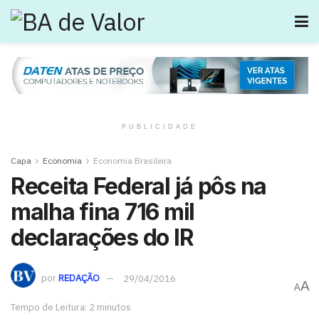
PUBLICIDADE
Capa
Economia
Economia Brasileira
Receita Federal já pôs na
malha fina 716 mil
declarações do IR
por
REDAÇÃO
29/04/2016
A
A
Tempo de Leitura: 2 minutos