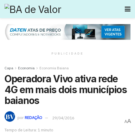
PUBLICIDADE
Capa
Economia
Economia Baiana
Operadora Vivo ativa rede
4G em mais dois municípios
baianos
por
REDAÇÃO
29/04/2016
A
A
Tempo de Leitura: 1 minuto