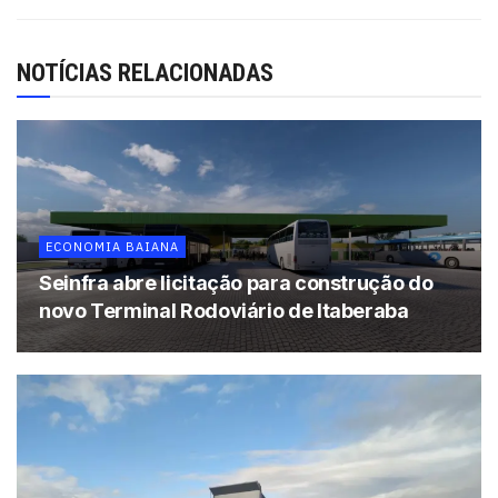
Conquista e Mata de São João.
Tags:
4G
Ilhéus
Vivo
NOTÍCIAS RELACIONADAS
ECONOMIA BAIANA
Seinfra abre licitação para construção do
novo Terminal Rodoviário de Itaberaba