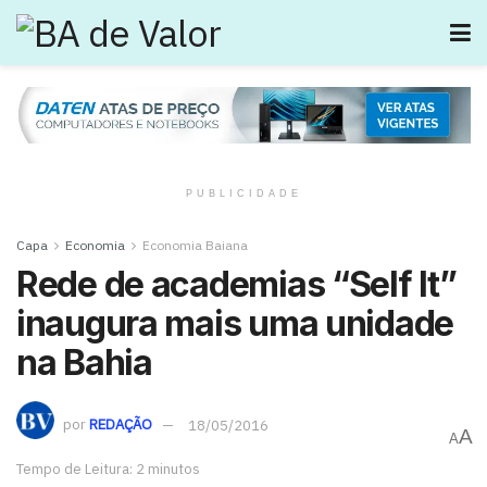
PUBLICIDADE
Capa
Economia
Economia Baiana
Rede de academias “Self It”
inaugura mais uma unidade
na Bahia
por
REDAÇÃO
18/05/2016
A
A
Tempo de Leitura: 2 minutos