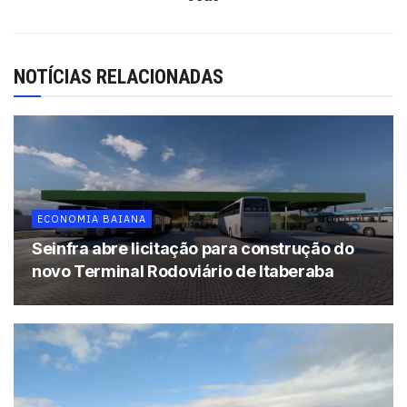
para 2016 da empresa, que pretende fincar bandeira
também em estados da Região Norte.
Academias em Salvador
NOTÍCIAS RELACIONADAS
Unidade Barra –
Av. August Frederico Schmith, 95,
Salvador
.
Horário de funcionamento: Seg a Sex – 5h30 às
23h. Sáb – 8h às 14h. Dom – 8h às 12h.
Unidade Iguatemi –
Av. Antonio Carlos Magalhães, 3749,
Salvador
.
Horário de funcionamento: Seg a Sex – 5h30 às
ECONOMIA BAIANA
23h. Sáb – 8h às 14h. Dom – 8h às 12h.
Seinfra abre licitação para construção do
novo Terminal Rodoviário de Itaberaba
Unidade Paralela –
Av. Paralela, 3056, Salvador
.
Horário
de funcionamento: Seg a Sex – 5h30 às 23h. Sáb – 8h às
14h. Dom – 8h às 12h.
Unidade Graça –
Av. Euclydes da Cunha, 17 lojas
101/201 – Graça