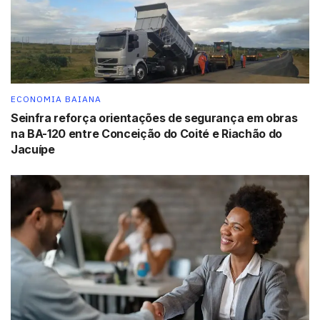
Unidade Pituba I –
Av. Paulo VI, 1399 – Pituba
Tags:
ginástica
Self It
ECONOMIA BAIANA
Seinfra reforça orientações de segurança em obras
na BA-120 entre Conceição do Coité e Riachão do
Jacuípe