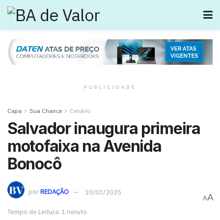
PUBLICIDADE
Capa
Sua Chance
Cenário
Salvador inaugura primeira
motofaixa na Avenida
Bonocô
por
REDAÇÃO
10/03/2025
A
A
Tempo de Leitura: 1 minuto