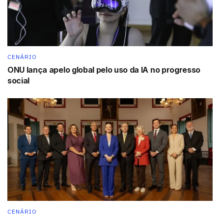
motociclistas seja mais segura, reduzindo acidentes e
proporcionando um tráfego mais fluido na cidade.
Tags:
destaque
Motofaixa
trânsito
CENÁRIO
ONU lança apelo global pelo uso da IA no progresso
social
CENÁRIO