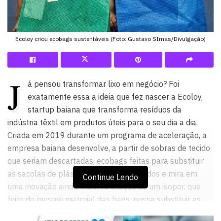
Ecoloy criou ecobags sustentáveis (Foto: Gustavo SImas/Divulgação)
J
á pensou transformar lixo em negócio? Foi
exatamente essa a ideia que fez nascer a Ecoloy,
startup baiana que transforma resíduos da
indústria têxtil em produtos úteis para o seu dia a dia.
Criada em 2019 durante um programa de aceleração, a
empresa baiana desenvolve, a partir de sobras de tecido
que seriam descartadas, ecobags feitas para substituir
as sacolas de plástico nos supermercados e mira em
Continue Lendo
uma inovação ainda maior: a criação de um isopor, que
feito do mesmo material das bags, possa substituir as
bolsas de térmicas de entrega usadas em deliverys.