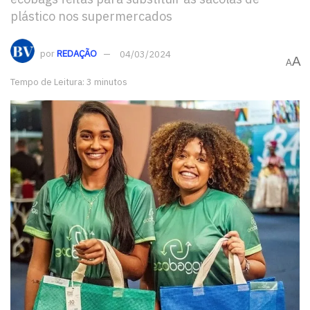
plástico nos supermercados
por
REDAÇÃO
04/03/2024
A
A
Tempo de Leitura: 3 minutos