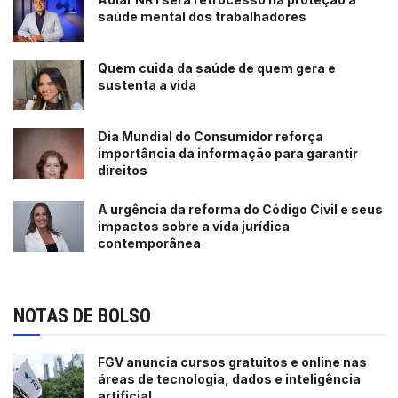
Apoio às Micro e Pequenas Empresas (Sebrae) e o
saúde mental dos trabalhadores
Instituto Euvaldo Lodi (IEL), buscando soluções para a
redução de resíduos na indústria têxtil e do vestuário.
Quem cuida da saúde de quem gera e
Utilizando tecnologias avançadas e materiais reciclados,
sustenta a vida
a empresa desenvolve produtos e processos que
minimizam o impacto ambiental, de forma a contribuir
Dia Mundial do Consumidor reforça
para a sustentabilidade do setor.
importância da informação para garantir
direitos
Leia também:
Com fluxo diário de 150 mil veículos, Ponte
A urgência da reforma do Código Civil e seus
impactos sobre a vida jurídica
Rio-Niterói faz 50 anos nesta segunda
contemporânea
Tags:
destaque
ecobag
Ecoloy
startup
sustentabilidade
NOTAS DE BOLSO
FGV anuncia cursos gratuitos e online nas
áreas de tecnologia, dados e inteligência
artificial