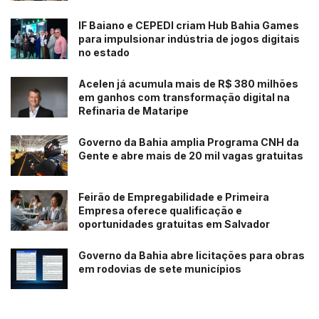
um problema muito grande que a indústria tem que
IF Baiano e CEPEDI criam Hub Bahia Games
resolver. Aquele resíduo que iria para o lixo, aterro
para impulsionar indústria de jogos digitais
sanitário ou ser incinerado, vai ser transformado em uma
no estado
ecobag”, diz Loyola.
Acelen já acumula mais de R$ 380 milhões
Trabalhando com algo que afeta o meio ambiente, o
em ganhos com transformação digital na
Refinaria de Mataripe
idealizador do projeto ainda revela um motivo ainda mais
especial para seguir inovando. “Meu filho vai me ver
Governo da Bahia amplia Programa CNH da
como um super-heroi dele durante um tempo. Foi após o
Gente e abre mais de 20 mil vagas gratuitas
nascimento dele que passei a repensar minhas atitudes.
Isso me fez refletir sobre o meu propósito e a intensificar
Feirão de Empregabilidade e Primeira
as práticas sustentáveis” complementa.
Empresa oferece qualificação e
oportunidades gratuitas em Salvador
Desafios
Governo da Bahia abre licitações para obras
em rodovias de sete municípios
Se em um ano as ecobags tomaram forma, para 2024 o
desafio deve ser ainda maior. Segundo Loyola, a intenção
é produzir pelo menos 30 mil unidades das sacolas, que