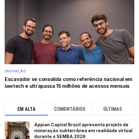
INOVAÇÃO
Escavador se consolida como referência nacional em
lawtech e ultrapassa 15 milhões de acessos mensais
EM ALTA
COMENTÁRIOS
ÚLTIMAS
Ecobag criada pela empresa baiana (Foto: Gustavo Simas/Divulgação)
Appian Capital Brazil apresenta projeto de
Para o fundador o objetivo é diminuir o impacto
mineração subterrânea em realidade virtual
ambiental da indústria em que ele mesmo trabalha. “É
durante o SEMBA 2026