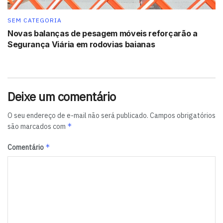
acompanhamento pela nossa equipe, que está a
disposição para esclarecimentos da marca e dos
SEM CATEGORIA
representantes.
Novas balanças de pesagem móveis reforçarão a
Segurança Viária em rodovias baianas
Tags:
destaque
SuperCoffee
Deixe um comentário
O seu endereço de e-mail não será publicado.
Campos obrigatórios
*
são marcados com
*
Comentário