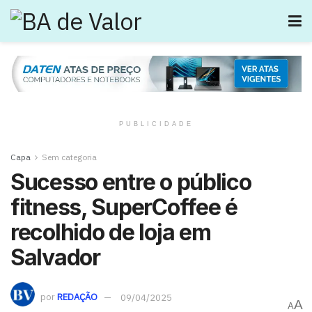
PUBLICIDADE
Capa
Sem categoria
Sucesso entre o público
fitness, SuperCoffee é
recolhido de loja em
Salvador
por
REDAÇÃO
09/04/2025
A
A