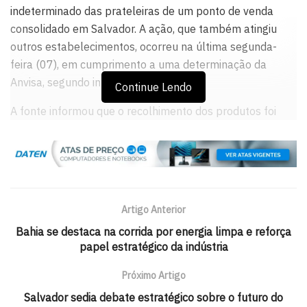
indeterminado das prateleiras de um ponto de venda
consolidado em Salvador. A ação, que também atingiu
outros estabelecimentos, ocorreu na última segunda-
feira (07), em cumprimento a uma determinação da
Anvisa, segundo informações locais.
Continue Lendo
A fonte informou que o recolhimento dos produtos foi
motivado pela presença de pimenta preta em sua
composição, substância cuja concentração não pode
ultrapassar 0,5%.
A Anvisa publicou uma RESOLUÇÃO- RE n° 1.038, de 19
Artigo Anterior
de março de 2025, a qual proíbe a comercialização,
distribuição, fabricação, propaganda e uso de todos os
Bahia se destaca na corrida por energia limpa e reforça
papel estratégico da indústria
suplementos alimentares que contém piperina e pimenta
negra. A Agência destaca que essas substancias não são
Próximo Artigo
autorizadas como constituintes em suplementos
Salvador sedia debate estratégico sobre o futuro do
alimentares, conforme publicação: