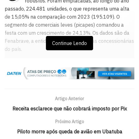
robustos. Foram emplacadas, ao longo do ano
passado, 224.481 unidades, o que representa uma alta
de 15,05% na comparação com 2023 (195.109). O
segmento de comerciais leves (picapes) comandou a
festa com um crescimento de 24,13%. Os dados são da
Fenabrave, a entidade que representa as concessionárias
Continue Lendo
do país.
Além disso, foram vendidos 60.477 automóveis, numa
expansão 13,23% ante 2023. Chama atenção ainda o
setor de motocicletas. De janeiro a dezembro de 2024,
foram comercializadas, em todo o estado, 122.133
motos. Ou seja, o segmento respondeu por 54,40% dos
Artigo Anterior
negócios no mercado de veículos da Bahia em 2024.
Receita esclarece que não cobrará imposto por Pix
Próximo Artigo
Piloto morre após queda de avião em Ubatuba