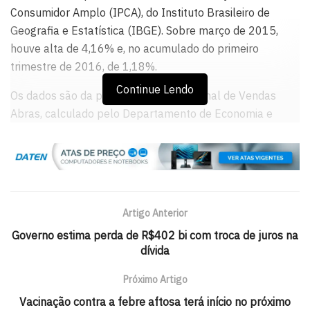
Consumidor Amplo (IPCA), do Instituto Brasileiro de
Geografia e Estatística (IBGE). Sobre março de 2015,
houve alta de 4,16% e, no acumulado do primeiro
trimestre de 2016, de 1,18%.
Continue Lendo
Os dados são da pesquisa Índice Nacional de Vendas
Abras, calculado pelo Departamento de Economia e
Pesquisa da Associação Brasileira de Supermercados
(Abras).
O presidente da entidade, Fernando Yamada, atribuiu o
crescimento ao fato de a páscoa ter sido comemorada
Artigo Anterior
em março. Observou que o período da páscoa é o
segundo melhor em vendas para o setor. Apesar do
Governo estima perda de R$402 bi com troca de juros na
dívida
aumento, ele lembrou que os dois meses anteriores
acumularam queda de 0,36% , manifestando a
Próximo Artigo
expectativa de um desempenho ruim ao longo do ano.
Vacinação contra a febre aftosa terá início no próximo